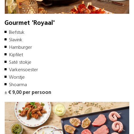
Gourmet 'Royaal'
Biefstuk
Slavink
Hamburger
Kipfilet
Saté stokje
Varkensoester
Worstje
Shoarma
±
€ 9,00 per persoon