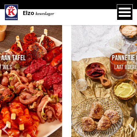
Elzo
keurslager
Pannetje met lekkers
laat iedereen zelf kiezen