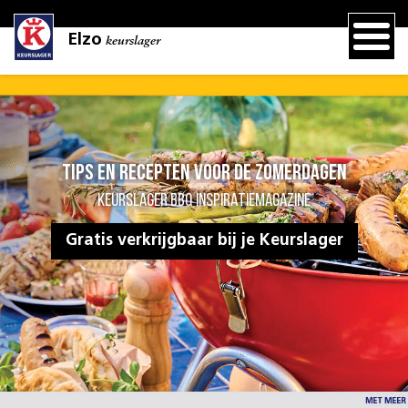
Elzo
keurslager
Tips en recepten voor de zomerdagen
KEURSLAGER BBQ INSPIRATIEMAGAZINE
Gratis verkrijgbaar bij je Keurslager