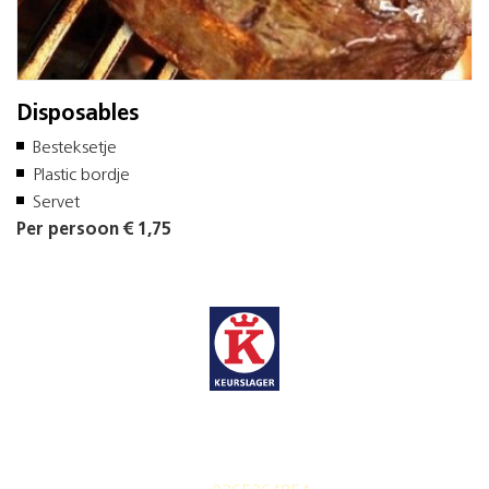
Disposables
Besteksetje
Plastic bordje
Servet
Per persoon € 1,75
Elzo
keurslager
Rimsky-Korssakovweg 23-31
1323 LP Almere