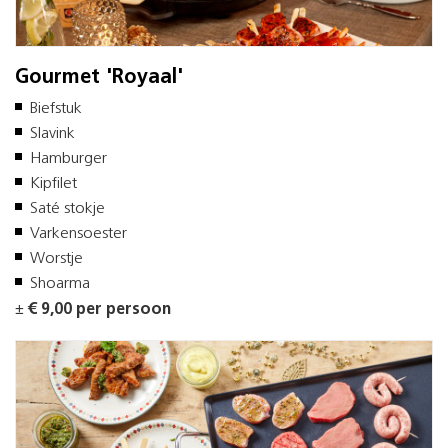
Gourmet 'Royaal'
Biefstuk
Slavink
Hamburger
Kipfilet
Saté stokje
Varkensoester
Worstje
Shoarma
±
€ 9,00 per persoon