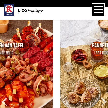
Elzo
keurslager
Pannetje met lekkers
laat iedereen zelf kiezen