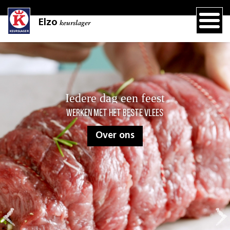
Elzo
keurslager
Iedere dag een feest
Werken met het beste vlees
Over ons