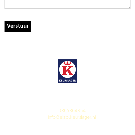
Verstuur
Elzo
keurslager
Rimsky-Korssakovweg 23-31
1323 LP Almere
0365364854
info@elzo.keurslager.nl