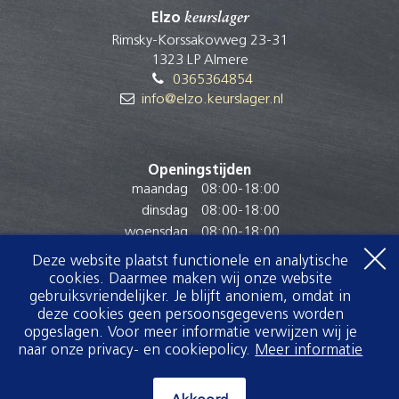
Elzo
keurslager
Rimsky-Korssakovweg 23-31
1323 LP Almere
0365364854
info@elzo.keurslager.nl
Openingstijden
maandag
08:00
-
18:00
dinsdag
08:00
-
18:00
woensdag
08:00
-
18:00
donderdag
08:00
-
18:00
Deze website plaatst functionele en analytische
vrijdag
08:00
-
18:00
cookies. Daarmee maken wij onze website
gebruiksvriendelijker. Je blijft anoniem, omdat in
zaterdag
08:00
-
17:00
deze cookies geen persoonsgegevens worden
zondag
Gesloten
opgeslagen. Voor meer informatie verwijzen wij je
naar onze privacy- en cookiepolicy.
Meer informatie