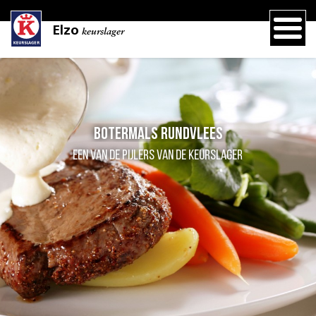
Elzo
keurslager
Botermals rundvlees
een van de pijlers van de Keurslager